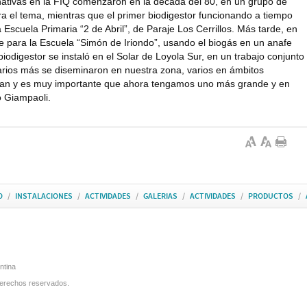
nativas en la FIQ comenzaron en la década del 80, en un grupo de
a el tema, mientras que el primer biodigestor funcionando a tiempo
Escuela Primaria “2 de Abril”, de Paraje Los Cerrillos. Más tarde, en
de para la Escuela “Simón de Iriondo”, usando el biogás en un anafe
iodigestor se instaló en el Solar de Loyola Sur, en un trabajo conjunto
Varios más se diseminaron en nuestra zona, varios en ámbitos
onan y es muy importante que ahora tengamos uno más grande y en
ó Giampaoli.
O
/
INSTALACIONES
/
ACTIVIDADES
/
GALERIAS
/
ACTIVIDADES
/
PRODUCTOS
/
ntina
derechos reservados.