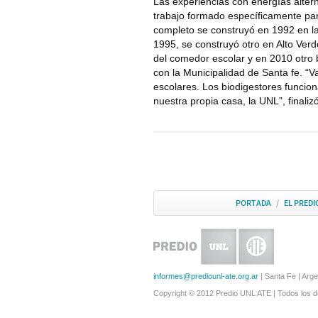
Las experiencias con energías alter
trabajo formado específicamente par
completo se construyó en 1992 en la 
1995, se construyó otro en Alto Ver
del comedor escolar y en 2010 otro b
con la Municipalidad de Santa fe. “
escolares. Los biodigestores funci
nuestra propia casa, la UNL”, finaliz
PORTADA
/
EL PREDI
informes@prediounl-ate.org.ar
| Santa Fe | Arge
Copyright © 2012 Predio UNL ATE | Todos los 