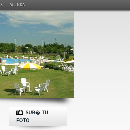
S
AGENDA
SUB� TU
FOTO