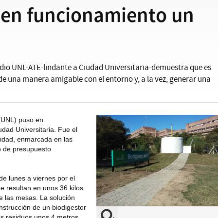
 en funcionamiento un
redio UNL-ATE-lindante a Ciudad Universitaria-demuestra que es
de una manera amigable con el entorno y, a la vez, generar una
 (UNL) puso en
dad Universitaria. Fue el
nidad, enmarcada en las
o de presupuesto
e lunes a viernes por el
e resultan en unos 36 kilos
e las mesas. La solución
nstrucción de un biodigestor
s residuos unos 4 metros