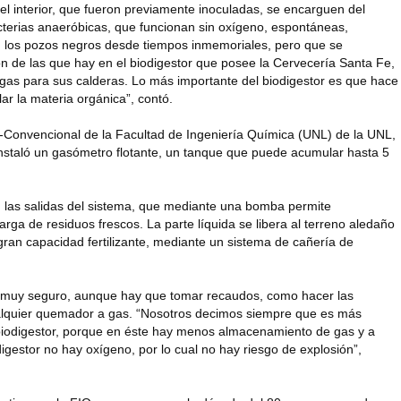
el interior, que fueron previamente inoculadas, se encarguen del
terias anaeróbicas, que funcionan sin oxígeno, espontáneas,
n los pozos negros desde tiempos inmemoriales, pero que se
ón de las que hay en el biodigestor que posee la Cervecería Santa Fe,
el gas para sus calderas. Lo más importante del biodigestor es que hace
r la materia orgánica”, contó.
-Convencional de la Facultad de Ingeniería Química (UNL) de la UNL,
instaló un gasómetro flotante, un tanque que puede acumular hasta 5
las salidas del sistema, que mediante una bomba permite
 carga de residuos frescos. La parte líquida se libera al terreno aledaño
gran capacidad fertilizante, mediante un sistema de cañería de
es muy seguro, aunque hay que tomar recaudos, como hacer las
alquier quemador a gas. “Nosotros decimos siempre que es más
 biodigestor, porque en éste hay menos almacenamiento de gas y a
gestor no hay oxígeno, por lo cual no hay riesgo de explosión”,