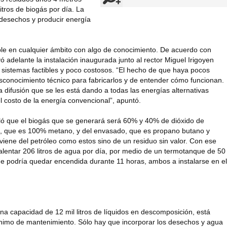
litros de biogás por día. La
s desechos y producir energía
ible en cualquier ámbito con algo de conocimiento. De acuerdo con
ó adelante la instalación inaugurada junto al rector Miguel Irigoyen
 sistemas factibles y poco costosos. “El hecho de que haya pocos
sconocimiento técnico para fabricarlos y de entender cómo funcionan.
a difusión que se les está dando a todas las energías alternativas
costo de la energía convencional”, apuntó.
ñaló que el biogás que se generará será 60% y 40% de dióxido de
al, que es 100% metano, y del envasado, que es propano butano y
viene del petróleo como estos sino de un residuo sin valor. Con ese
lentar 206 litros de agua por día, por medio de un termotanque de 50
que podría quedar encendida durante 11 horas, ambos a instalarse en el
una capacidad de 12 mil litros de líquidos en descomposición, está
nimo de mantenimiento. Sólo hay que incorporar los desechos y agua