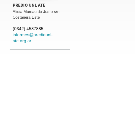
PREDIO UNL ATE
Alicia Moreau de Justo s/n,
Costanera Este
(0342) 4587885
informes@prediounl-
ate.org.ar