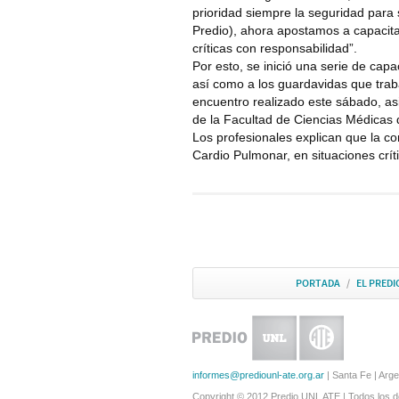
prioridad siempre la seguridad para
Predio), ahora apostamos a capacita
críticas con responsabilidad”.
Por esto, se inició una serie de capa
así como a los guardavidas que trab
encuentro realizado este sábado, as
de la Facultad de Ciencias Médicas 
Los profesionales explican que la cor
Cardio Pulmonar, en situaciones crít
PORTADA
/
EL PREDI
informes@prediounl-ate.org.ar
| Santa Fe | Arge
Copyright © 2012 Predio UNL ATE | Todos los 