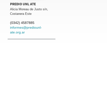
PREDIO UNL ATE
Alicia Moreau de Justo s/n,
Costanera Este
(0342) 4587885
informes@prediounl-
ate.org.ar