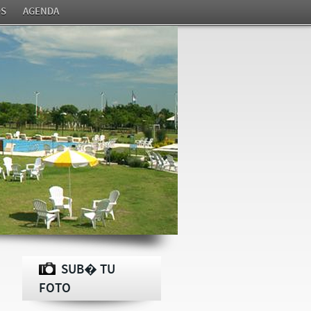
S
AGENDA
SUB� TU
FOTO