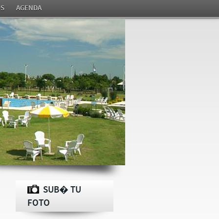
S
AGENDA
SUB� TU
FOTO