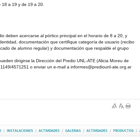
 18 a 19 y de 19 a 20.
o deben acercarse al pórtico principal en el horario de 8 a 20, y
entidad, documentación que certifique categoría de usuario (recibo
ificado de alumno regular) y documentación que respalde el grupo
pueden dirigirse la Dirección del Predio UNL-ATE (Alicia Moreu de
4571149/4571251 o enviar un e-mail a informes@prediounl-ate.org.ar
O
/
INSTALACIONES
/
ACTIVIDADES
/
GALERIAS
/
ACTIVIDADES
/
PRODUCTOS
/