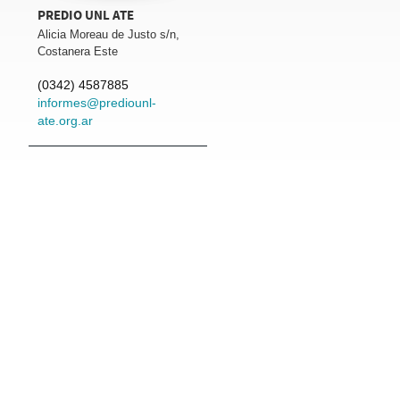
PREDIO UNL ATE
Alicia Moreau de Justo s/n,
Costanera Este
(0342) 4587885
informes@prediounl-
ate.org.ar