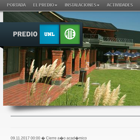
PORTADA
EL PREDIO
INSTALACIONES
ACTIVIDADES
09.11.2017 00:00
� Cierre a�o acad�mico