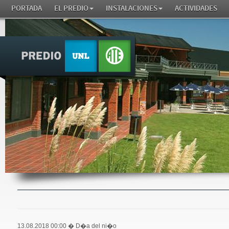
PORTADA
EL PREDIO
INSTALACIONES
ACTIVIDADES
13.08.2018 00:00
� D�a del ni�o