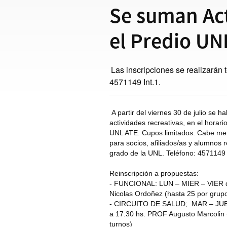
Se suman Act
el Predio UN
Las inscripciones se realizarán t
4571149 Int.1.
A partir del viernes 30 de julio se hab
actividades recreativas, en el horari
UNL ATE. Cupos limitados. Cabe men
para socios, afiliados/as y alumnos 
grado de la UNL. Teléfono: 4571149
Reinscripción a propuestas:
- FUNCIONAL: LUN – MIER – VIER d
Nicolas Ordoñez (hasta 25 por grupo
- CIRCUITO DE SALUD; MAR – JUEV 
a 17.30 hs. PROF Augusto Marcolin 
turnos)