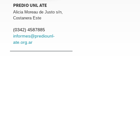
PREDIO UNL ATE
Alicia Moreau de Justo s/n,
Costanera Este
(0342) 4587885
informes@prediounl-
ate.org.ar