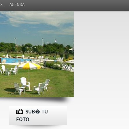
S
AGENDA
SUB� TU
FOTO