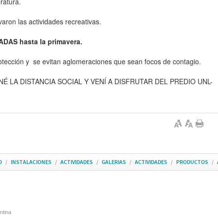
eratura.
aron las actividades recreativas.
DAS hasta la primavera.
rotección y se evitan aglomeraciones que sean focos de contagio.
É LA DISTANCIA SOCIAL Y VENÍ A DISFRUTAR DEL PREDIO UNL-
O
/
INSTALACIONES
/
ACTIVIDADES
/
GALERIAS
/
ACTIVIDADES
/
PRODUCTOS
/
ntina