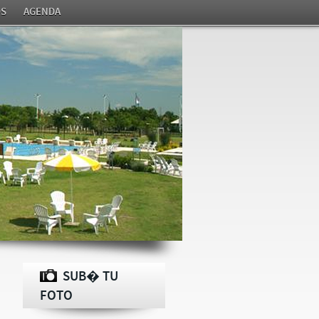
S
AGENDA
SUB� TU
FOTO