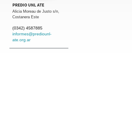
PREDIO UNL ATE
Alicia Moreau de Justo s/n,
Costanera Este
(0342) 4587885
informes@prediounl-
ate.org.ar