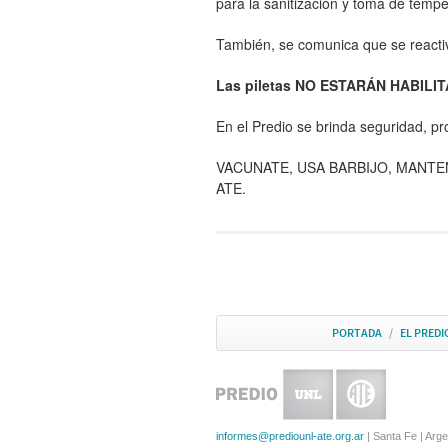
para la sanitización y toma de temp
También, se comunica que se reactiv
Las piletas NO ESTARÁN HABILITA
En el Predio se brinda seguridad, p
VACUNATE, USA BARBIJO, MANTEN
ATE.
PORTADA
/
EL PREDI
informes@prediounl-ate.org.ar
| Santa Fe | Arge