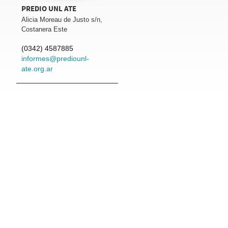
PREDIO UNL ATE
Alicia Moreau de Justo s/n,
Costanera Este
(0342) 4587885
informes@prediounl-
ate.org.ar