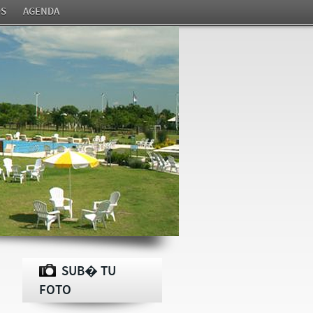
S
AGENDA
SUB� TU
FOTO